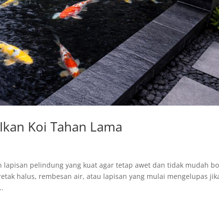
 Ikan Koi Tahan Lama
 lapisan pelindung yang kuat agar tetap awet dan tidak mudah bo
etak halus, rembesan air, atau lapisan yang mulai mengelupas jik
..