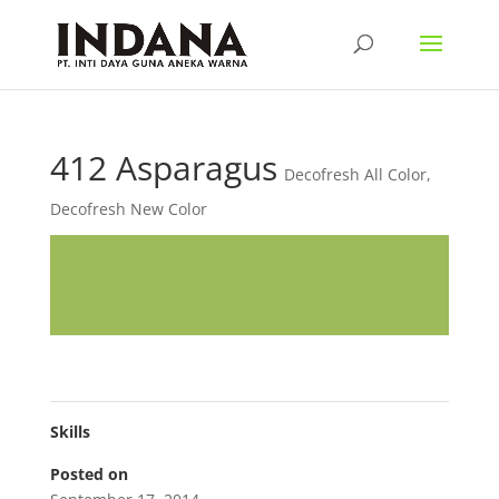
412 Asparagus
Decofresh All Color
,
Decofresh New Color
Skills
Posted on